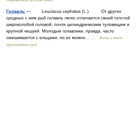
современном русском языке
Голавль
— Leuciscus cephalus (L.) От других
сродных с ним рыб голавль легко отличается своей толстой
широколобой головой, почти цилиндрическим туловищем и
крупной чешуей. Молодые голавлики, правда, часто
смешиваются с ельцами, но их можно… …
Жизнь и ловля
пресноводных рыб