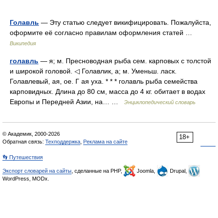
Голавль
— Эту статью следует викифицировать. Пожалуйста,
оформите её согласно правилам оформления статей …
Википедия
голавль
— я; м. Пресноводная рыба сем. карповых с толстой
и широкой головой. ◁ Голавлик, а; м. Уменьш. ласк.
Голавлевый, ая, ое. Г ая уха. * * * голавль рыба семейства
карповидных. Длина до 80 см, масса до 4 кг. обитает в водах
Европы и Передней Азии, на… …
Энциклопедический словарь
© Академик, 2000-2026
18+
Обратная связь:
Техподдержка
,
Реклама на сайте
👣 Путешествия
Экспорт словарей на сайты
, сделанные на PHP,
Joomla,
Drupal,
WordPress, MODx.