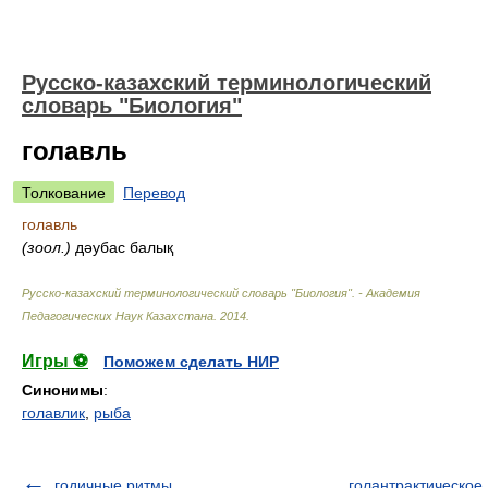
Русско-казахский терминологический
словарь "Биология"
голавль
Толкование
Перевод
голавль
(зоол.)
дәубас балық
Русско-казахский терминологический словарь "Биология". - Академия
Педагогических Наук Казахстана
.
2014
.
Игры ⚽
Поможем сделать НИР
Синонимы
:
голавлик
,
рыба
годичные ритмы
голантрактическое