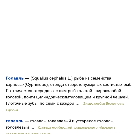
Голавль
— (Squalius cephalus L.) рыба из семейства
карповых(Cyprinidae), отряда отверстопузырных костистых рыб.
Г. отличается отсродных с ним рыб толстой. широколобой
головой, почти цилиндрическимтуловищем и крупной чешуей.
Глоточные зубы, по семи с каждой …
Энциклопедия Брокгауза и
Ефрона
голавль
— голавль, голавлевый и устарелое головль,
головлёвый …
Словарь трудностей произношения и ударения в