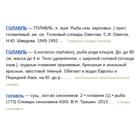
ГОЛАВЛЬ
— ГОЛАВЛЬ, я, муж. Рыба сем. карповых. | прил.
голавлевый, ая, ое. Толковый словарь Ожегова. С.И. Ожегов,
Н.Ю. Шведова. 1949 1992 …
Толковый словарь Ожегова
ГОЛАВЛЬ
— (Leuciscus cephalus), рыба рода ельцов. Дл. до 80
см, масса до 4 кг. Тело удлинённое, с широкой головой (отсюда
назв.), грудные плавники оранжевые, брюшные и анальный
красные, хвостовой тёмный. Обитает в водах Европы и
Передней Азии, на Ю. до р.… …
Биологический энциклопедический
словарь
голавль
— сущ., кол во синонимов: 2 • голавлик (1) • рыба
(773) Словарь синонимов ASIS. В.Н. Тришин. 2013 …
Словарь
синонимов